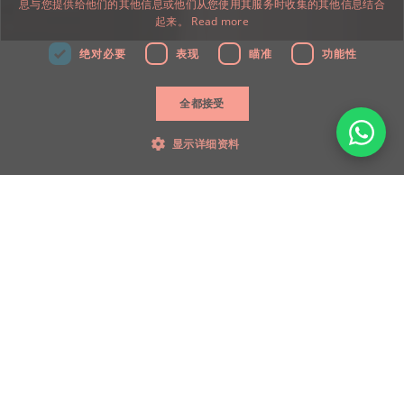
息与您提供给他们的其他信息或他们从您使用其服务时收集的其他信息结合
CHINESE
起来。
Read more
绝对必要
表现
瞄准
功能性
全都接受
显示详细资料
免费参观
菜单
绝对必要
表现
瞄准
功能性
绝对必要的 cookie 允许核心网站功能，例如用户登录和帐户管理。如果没有严
格必要的 cookie，则无法正确使用该网站。
到期
姓名
提供者 / 领域
描述
日
CookieScriptConsent
4
Cookie-
CookieScript
weeks
Script.com 服
littleprecious.com.my
2
务使用此
套房和配套
days
Cookie 来记住
访问者的
Cookie 同意偏